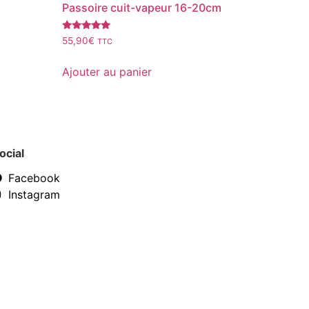
Passoire cuit-vapeur 16-20cm
Note
55,90
€
TTC
5.00
sur 5
Ajouter au panier
ocial
Facebook
Instagram