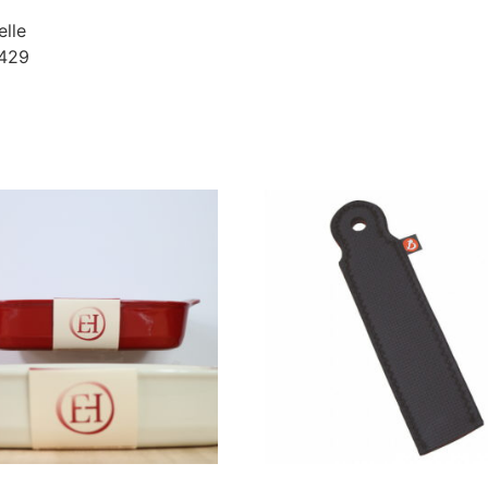
elle
3429