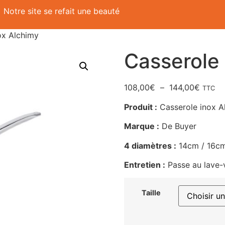
Notre site se refait une beauté
ox Alchimy
Casserole
108,00
€
–
144,00
€
TTC
Produit :
Casserole inox A
Marque :
De Buyer
4 diamètres :
14cm / 16cm
Entretien :
Passe au lave-v
Taille