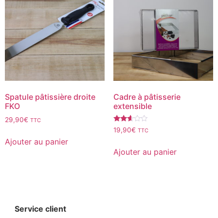
Spatule pâtissière droite
Cadre à pâtisserie
FKO
extensible
29,90
€
TTC
Note
19,90
€
TTC
2.50
Ajouter au panier
sur
5
Ajouter au panier
Service client