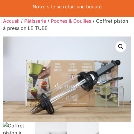
Notre site se refait une beauté
Accueil
/
Pâtisserie
/
Poches & Douilles
/ Coffret piston
à pression LE TUBE