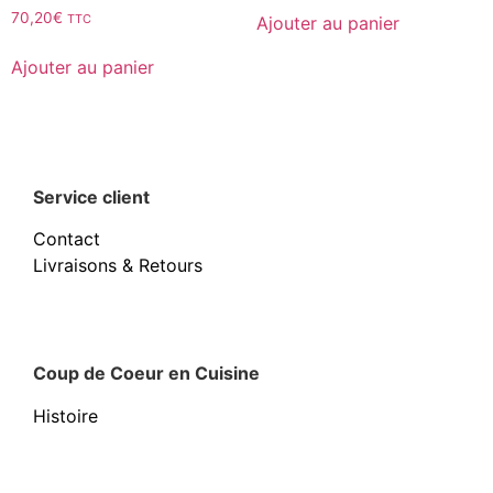
Note
70,20
€
TTC
Ajouter au panier
2.51
sur
5
Ajouter au panier
Service client
Contact
Livraisons & Retours
Coup de Coeur en Cuisine
Histoire