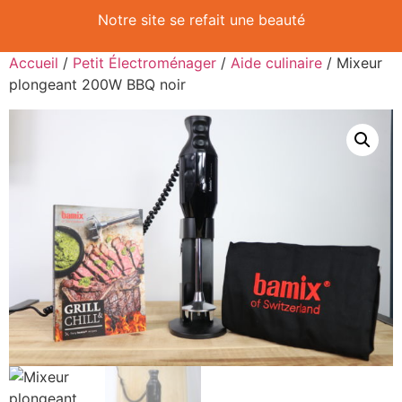
Notre site se refait une beauté
Accueil
/
Petit Électroménager
/
Aide culinaire
/ Mixeur
plongeant 200W BBQ noir