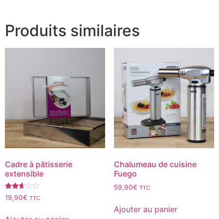
Produits similaires
Cadre à pâtisserie
Chalumeau de cuisine
extensible
Fuego
59,90
€
TTC
Note
19,90
€
TTC
2.50
Ajouter au panier
sur
5