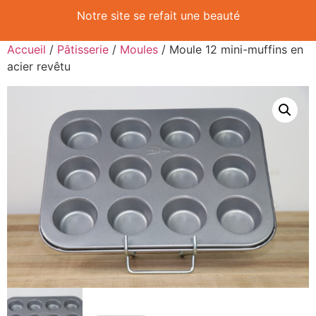
Notre site se refait une beauté
Accueil
/
Pâtisserie
/
Moules
/ Moule 12 mini-muffins en
acier revêtu