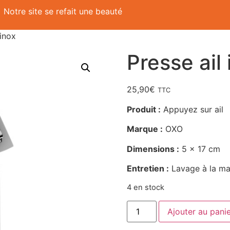
Notre site se refait une beauté
 inox
Presse ail 
25,90
€
TTC
Produit :
Appuyez sur ail
Marque :
OXO
Dimensions :
5 x 17 cm
Entretien :
Lavage à la mai
4 en stock
Ajouter au pani