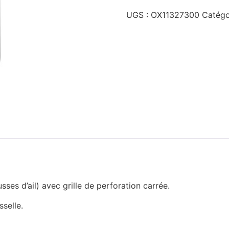
UGS :
OX11327300
Catégo
sses d’ail) avec grille de perforation carrée.
sselle.