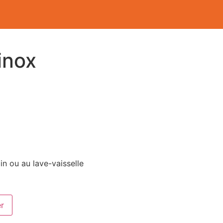
inox
n ou au lave-vaisselle
er