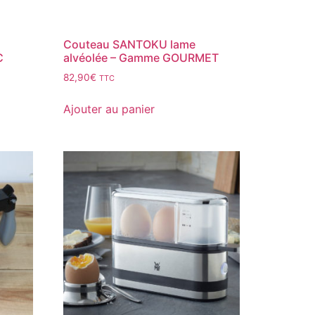
Couteau SANTOKU lame
C
alvéolée – Gamme GOURMET
82,90
€
TTC
Ajouter au panier