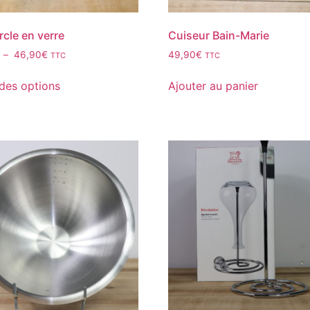
cle en verre
Cuiseur Bain-Marie
–
46,90
€
49,90
€
TTC
TTC
des options
Ajouter au panier