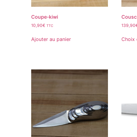
Coupe-kiwi
Cousco
10,90
€
139,90
TTC
Ajouter au panier
Choix 