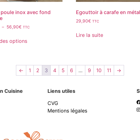
 poule inox avec fond
Egouttoir à carafe en méta
ne
29,90
€
TTC
–
56,90
€
TTC
Lire la suite
des options
←
1
2
3
4
5
6
…
9
10
11
→
n Cuisine
Liens utiles
S
CVG
Mentions légales