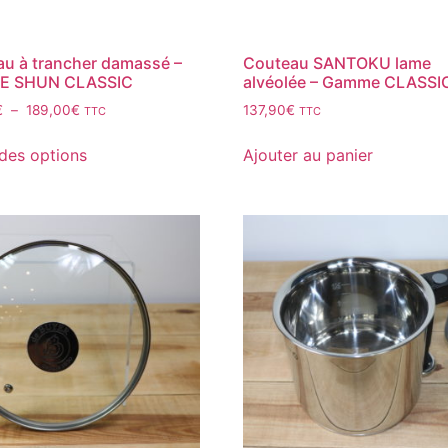
u à trancher damassé –
Couteau SANTOKU lame
 SHUN CLASSIC
alvéolée – Gamme CLASSI
€
–
189,00
€
137,90
€
TTC
TTC
des options
Ajouter au panier