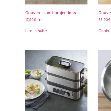
Couvercle anti-projections
Couver
17,90
€
35,90
€
TTC
Lire la suite
Choix 