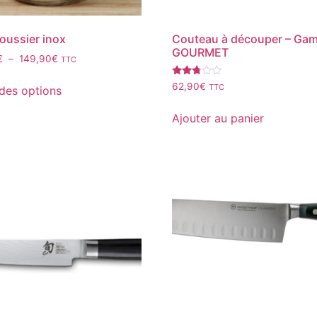
ussier inox
Couteau à découper – Ga
GOURMET
€
–
149,90
€
TTC
Note
62,90
€
TTC
des options
2.59
sur
5
Ajouter au panier