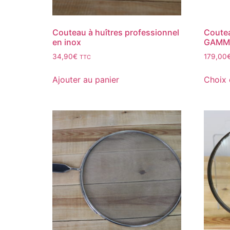
Couteau à huîtres professionnel
Coutea
en inox
GAMME
34,90
€
179,00
TTC
Ajouter au panier
Choix 