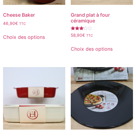
Cheese Baker
Grand plat à four
céramique
46,90
€
TTC
Note
58,90
€
TTC
Choix des options
3.00
sur 5
Choix des options