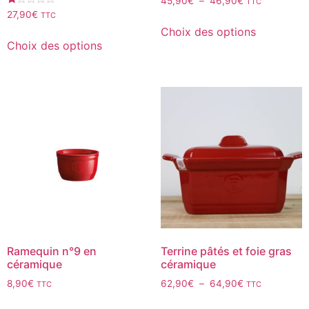
45,90
€
–
46,90
€
TTC
Note
27,90
€
TTC
1.00
Choix des options
sur
5
Choix des options
Ramequin n°9 en
Terrine pâtés et foie gras
céramique
céramique
8,90
€
62,90
€
–
64,90
€
TTC
TTC