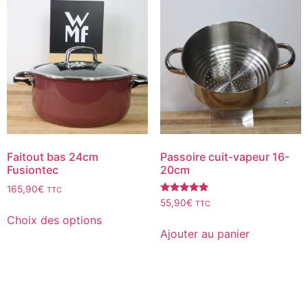
Faitout bas 24cm
Passoire cuit-vapeur 16-
Fusiontec
20cm
165,90
€
TTC
Note
55,90
€
TTC
5.00
Choix des options
sur 5
Ajouter au panier