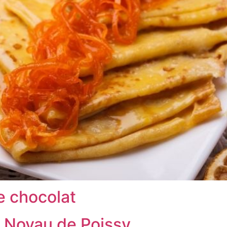
e chocolat
u Noyau de Poissy