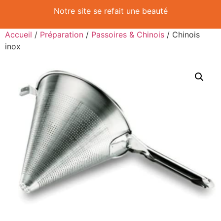
Notre site se refait une beauté
Accueil
/
Préparation
/
Passoires & Chinois
/ Chinois
inox